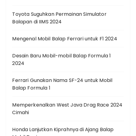
Toyota Suguhkan Permainan Simulator
Balapan di IIMS 2024
Mengenal Mobil Balap Ferrari untuk F1 2024
Desain Baru Mobil-mobil Balap Formula 1
2024
Ferrari Gunakan Nama SF-24 untuk Mobil
Balap Formula 1
Memperkenalkan West Java Drag Race 2024
Cimahi
Honda Lanjutkan Kiprahnya di Ajang Balap