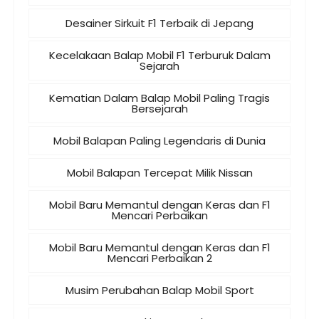
Desainer Sirkuit F1 Terbaik di Jepang
Kecelakaan Balap Mobil F1 Terburuk Dalam
Sejarah
Kematian Dalam Balap Mobil Paling Tragis
Bersejarah
Mobil Balapan Paling Legendaris di Dunia
Mobil Balapan Tercepat Milik Nissan
Mobil Baru Memantul dengan Keras dan F1
Mencari Perbaikan
Mobil Baru Memantul dengan Keras dan F1
Mencari Perbaikan 2
Musim Perubahan Balap Mobil Sport