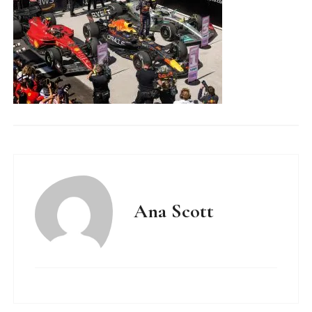
Ana Scott