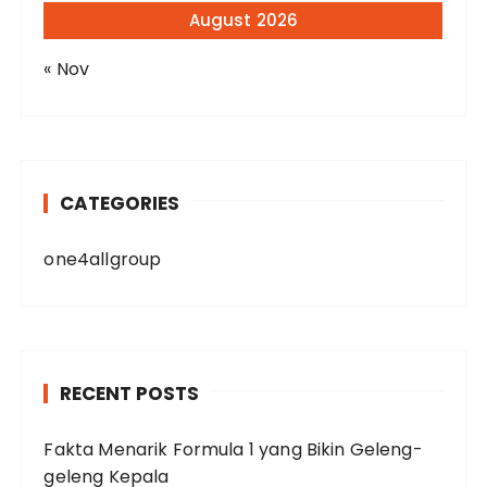
August 2026
« Nov
CATEGORIES
one4allgroup
RECENT POSTS
Fakta Menarik Formula 1 yang Bikin Geleng-
geleng Kepala