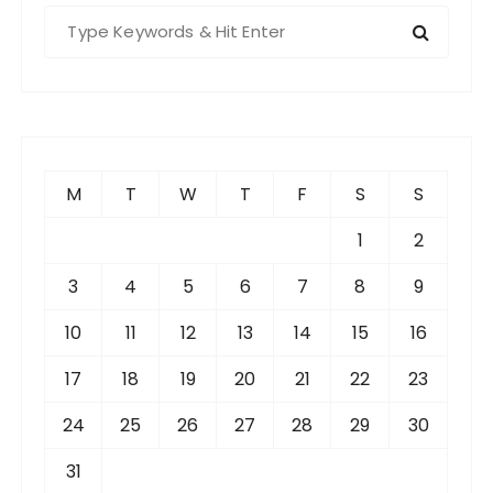
S
e
a
r
c
h
f
M
T
W
T
F
S
S
o
r
1
2
:
3
4
5
6
7
8
9
10
11
12
13
14
15
16
17
18
19
20
21
22
23
24
25
26
27
28
29
30
31