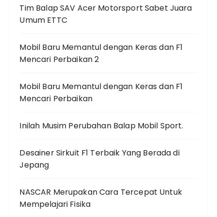
Tim Balap SAV Acer Motorsport Sabet Juara
Umum ETTC
Mobil Baru Memantul dengan Keras dan F1
Mencari Perbaikan 2
Mobil Baru Memantul dengan Keras dan F1
Mencari Perbaikan
Inilah Musim Perubahan Balap Mobil Sport.
Desainer Sirkuit F1 Terbaik Yang Berada di
Jepang
NASCAR Merupakan Cara Tercepat Untuk
Mempelajari Fisika