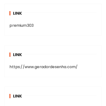
LINK
premium303
LINK
https://www.geradordesenha.com/
LINK