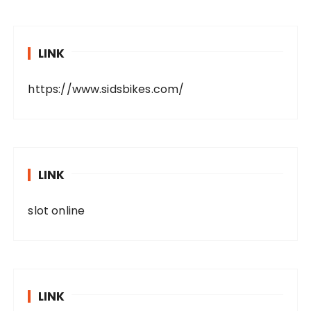
LINK
https://www.sidsbikes.com/
LINK
slot online
LINK