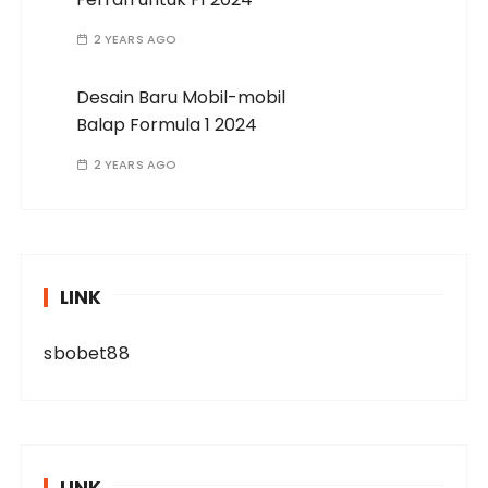
2 YEARS AGO
Desain Baru Mobil-mobil
Balap Formula 1 2024
2 YEARS AGO
LINK
sbobet88