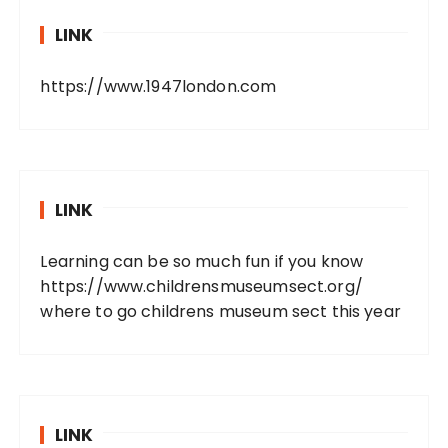
LINK
https://www.1947london.com
LINK
Learning can be so much fun if you know
https://www.childrensmuseumsect.org/
where to go childrens museum sect this year
LINK