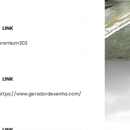
LINK
premium303
LINK
https://www.geradordesenha.com/
LINK