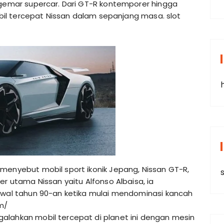
ggemar supercar. Dari GT-R kontemporer hingga
mobil tercepat Nissan dalam sepanjang masa.
slot
menyebut mobil sport ikonik Jepang, Nissan GT-R,
s
er utama Nissan yaitu Alfonso Albaisa, ia
 awal tahun 90-an ketika mulai mendominasi kancah
m/
alahkan mobil tercepat di planet ini dengan mesin