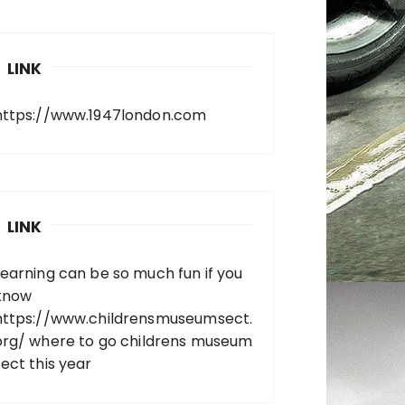
LINK
https://www.1947london.com
LINK
Learning can be so much fun if you
know
https://www.childrensmuseumsect.
org/
where to go childrens museum
sect this year