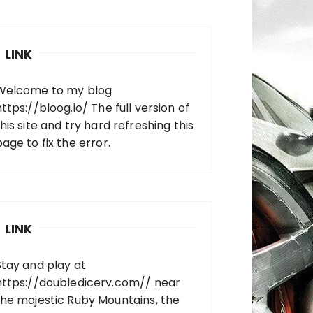
LINK
Welcome to my blog
https://bloog.io/
The full version of
his site and try hard refreshing this
page to fix the error.
LINK
Stay and play at
https://doubledicerv.com//
near
the majestic Ruby Mountains, the