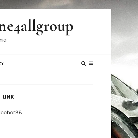
ne4allgroup
nia
CY
LINK
sbobet88