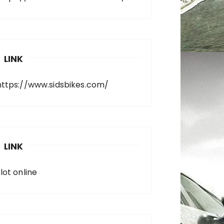
LINK
https://www.sidsbikes.com/
LINK
lot online