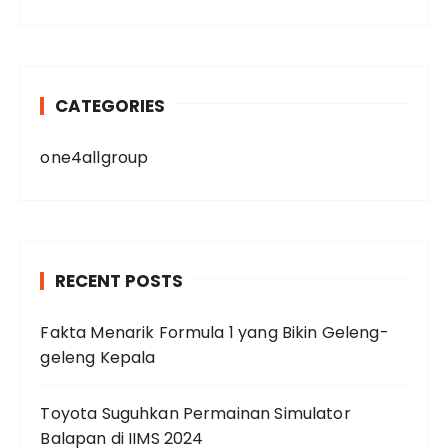
CATEGORIES
one4allgroup
RECENT POSTS
Fakta Menarik Formula 1 yang Bikin Geleng-
geleng Kepala
Toyota Suguhkan Permainan Simulator
Balapan di IIMS 2024