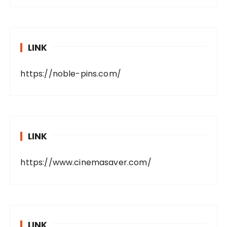
LINK
https://noble-pins.com/
LINK
https://www.cinemasaver.com/
LINK