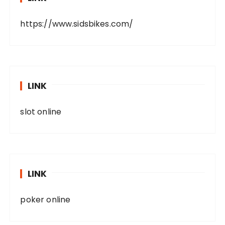
https://www.sidsbikes.com/
LINK
slot online
LINK
poker online