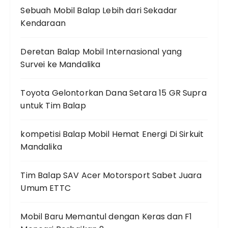
Sebuah Mobil Balap Lebih dari Sekadar
Kendaraan
Deretan Balap Mobil Internasional yang
Survei ke Mandalika
Toyota Gelontorkan Dana Setara 15 GR Supra
untuk Tim Balap
kompetisi Balap Mobil Hemat Energi Di Sirkuit
Mandalika
Tim Balap SAV Acer Motorsport Sabet Juara
Umum ETTC
Mobil Baru Memantul dengan Keras dan F1