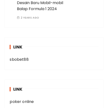
Desain Baru Mobil-mobil
Balap Formula 1 2024
2 YEARS AGO
LINK
sbobet88
LINK
poker online