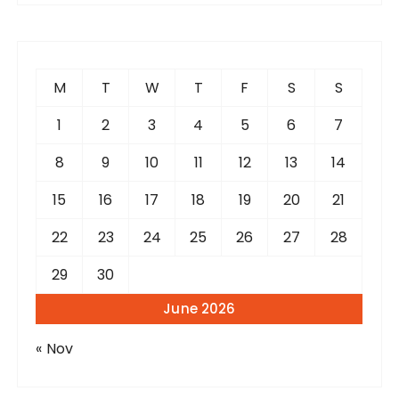
r
c
h
f
M
T
W
T
F
S
S
o
r
1
2
3
4
5
6
7
:
8
9
10
11
12
13
14
15
16
17
18
19
20
21
22
23
24
25
26
27
28
29
30
June 2026
« Nov