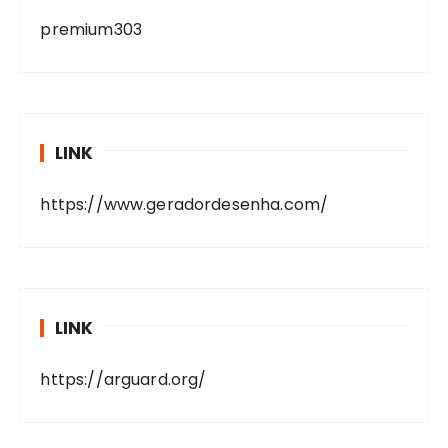
premium303
LINK
https://www.geradordesenha.com/
LINK
https://arguard.org/