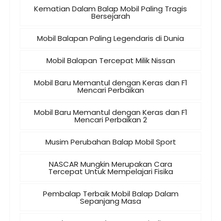
Kematian Dalam Balap Mobil Paling Tragis
Bersejarah
Mobil Balapan Paling Legendaris di Dunia
Mobil Balapan Tercepat Milik Nissan
Mobil Baru Memantul dengan Keras dan F1
Mencari Perbaikan
Mobil Baru Memantul dengan Keras dan F1
Mencari Perbaikan 2
Musim Perubahan Balap Mobil Sport
NASCAR Mungkin Merupakan Cara
Tercepat Untuk Mempelajari Fisika
Pembalap Terbaik Mobil Balap Dalam
Sepanjang Masa